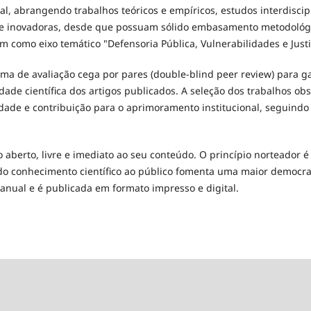
al, abrangendo trabalhos teóricos e empíricos, estudos interdiscipl
s e inovadoras, desde que possuam sólido embasamento metodológi
m como eixo temático "Defensoria Pública, Vulnerabilidades e Justi
ema de avaliação cega por pares (double-blind peer review) para ga
dade científica dos artigos publicados. A seleção dos trabalhos obse
idade e contribuição para o aprimoramento institucional, seguindo
o aberto, livre e imediato ao seu conteúdo. O princípio norteador é
 do conhecimento científico ao público fomenta uma maior democrat
 anual e é publicada em formato impresso e digital.